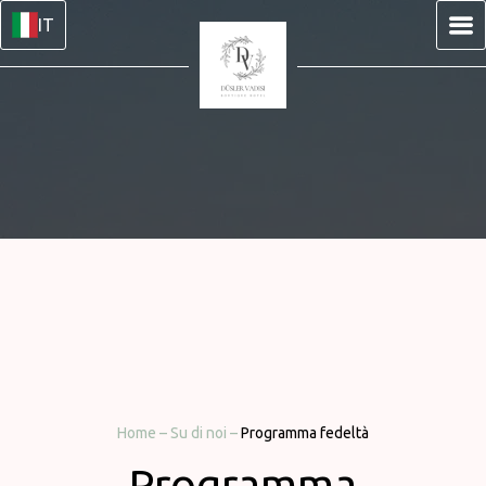
IT
Home
–
Su di noi
–
Programma fedeltà
Programma