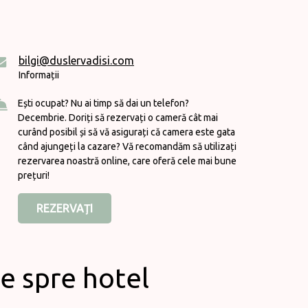
bilgi@duslervadisi.com
Informații
Ești ocupat? Nu ai timp să dai un telefon?
Decembrie. Doriți să rezervați o cameră cât mai
curând posibil și să vă asigurați că camera este gata
când ajungeți la cazare? Vă recomandăm să utilizați
rezervarea noastră online, care oferă cele mai bune
prețuri!
REZERVAȚI
e spre hotel