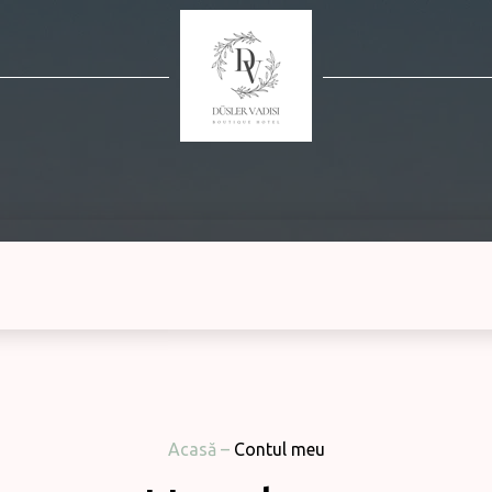
Acasă
–
Contul meu