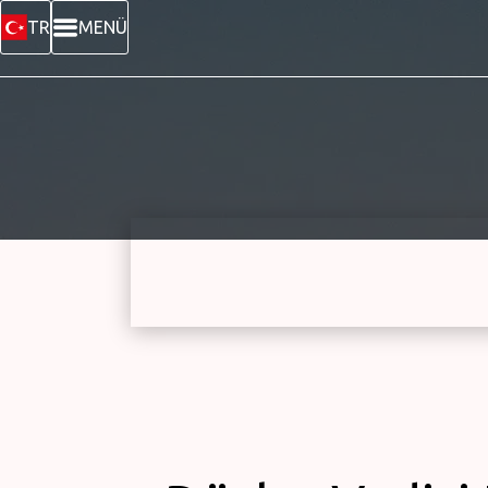
TR
MENÜ