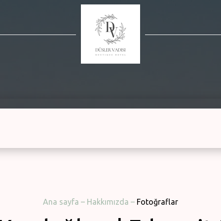
Ana sayfa
–
Hakkımızda
–
Fotoğraflar