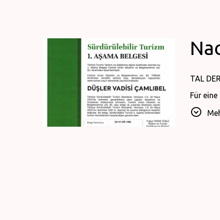
Nac
TAL DE
Für ein
Beschwe
Meh
Im Einkl
zu ihrer
In all u
Abfallbe
Schutz, 
* Wir ha
• Wir ac