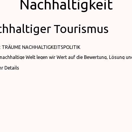
Nachhaltigkeit
hhaltiger Tourismus
R TRÄUME NACHHALTIGKEITSPOLITIK
e nachhaltige Welt legen wir Wert auf die Bewertung, Lösung
rden unserer Llogara-Gäste.
r Details
ang mit dem Konzept der Nachhaltigkeit führen wir Schulungen 
 Entwicklung beizutragen und sicherzustellen, dass sie in jeder P
nseren Aktivitäten halten wir uns an Gesetze und Vorschriften.
wirtschaftung schützt die Umwelt in unserem Unternehmen, ve
indem wir unsere negativen Auswirkungen auf die Umwelt reduz
lten uns an die gesetzlichen Vorschriften und versuchen, unse
hten darauf, unsere Abfälle effektiv nach Quelle, Gruppen und 