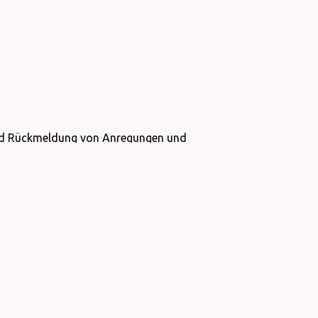
 und Rückmeldung von Anregungen und
durch, um unsere Mitarbeiter zu sensibilisieren,
hase aktiv beteiligt sind.
 Unsere Politik des Umweltschutzes und der
rhindert Verschmutzung, wir achten auf ihren
ieren. Dafür;
re Umweltbelastung zu reduzieren.
Gefahrenklassen zu trennen.