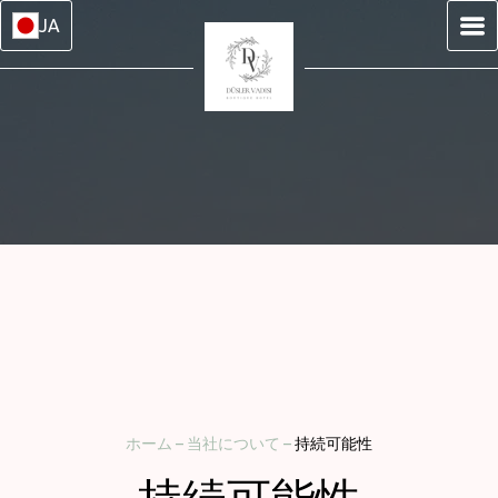
JA
ホーム
–
当社について
–
持続可能性